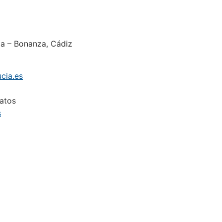
da – Bonanza, Cádiz
cia.es
datos
s