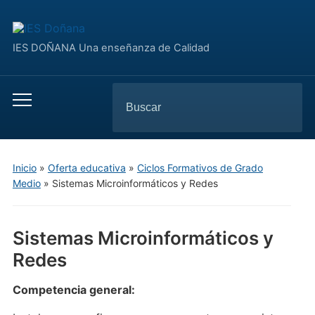
IES DOÑANA Una enseñanza de Calidad
Buscar:
Alternar
el
menú
móvil
Inicio
»
Oferta educativa
»
Ciclos Formativos de Grado
Medio
»
Sistemas Microinformáticos y Redes
Sistemas Microinformáticos y
Redes
Competencia general: