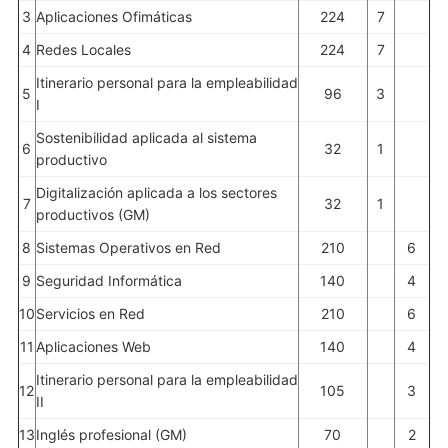
3
Aplicaciones Ofimáticas
224
7
4
Redes Locales
224
7
Itinerario personal para la empleabilidad
5
96
3
I
Sostenibilidad aplicada al sistema
6
32
1
productivo
Digitalización aplicada a los sectores
7
32
1
productivos (GM)
8
Sistemas Operativos en Red
210
6
9
Seguridad Informática
140
4
10
Servicios en Red
210
6
11
Aplicaciones Web
140
4
Itinerario personal para la empleabilidad
12
105
3
II
13
Inglés profesional (GM)
70
2