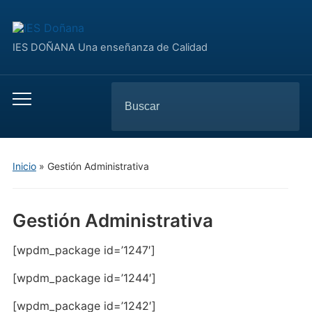
IES DOÑANA Una enseñanza de Calidad
Buscar:
Alternar
el
menú
móvil
Inicio
»
Gestión Administrativa
Gestión Administrativa
[wpdm_package id=’1247′]
[wpdm_package id=’1244′]
[wpdm_package id=’1242′]